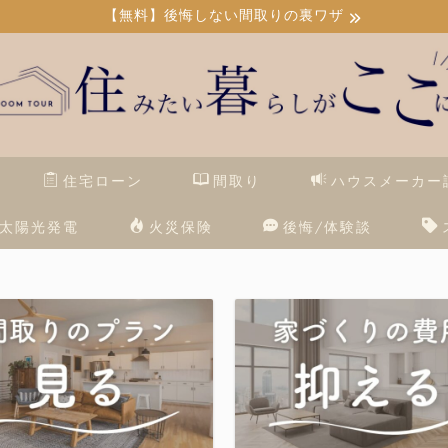
【無料】後悔しない間取りの裏ワザ
住宅ローン
間取り
ハウスメーカー
太陽光発電
火災保険
後悔/体験談