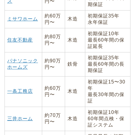
ス
円〜
期保証
約60万
初期保証35年
ミサワホーム
木造
円〜
永年保証
初期保証10年
約80万
住友不動産
木造
最長60年間の保
円〜
証延長
初期保証35年
パナソニック
約90万
鉄骨
最長60年間の長
ホームズ
円〜
期保証
初期保証15〜30
約60万
年
一条工務店
木造
円〜
最長30年間の保
証
初期保証10年
約70万
三井ホーム
木造
60年間点検・保
円〜
証システム