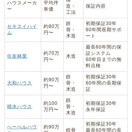
ハウスメーカ
平均坪
造・
保証内容
ー
単価
工法
鉄
初期保証30年
セキスイハイ
約80万
骨・
60年間長期サポ
ム
円〜
木造
ート
最長60年間の保
約70万
証システム
住友林業
木造
円〜
60年目までの無
料点検
鉄
初期保証30年
約90万
大和ハウス
骨・
60年間の長期保
円〜
木造
証
鉄
約100
初期保証30年
積水ハウス
骨・
万円〜
永年保証
木造
初期保証30年
へーべルハウ
約90万
鉄骨
最長60年間の長