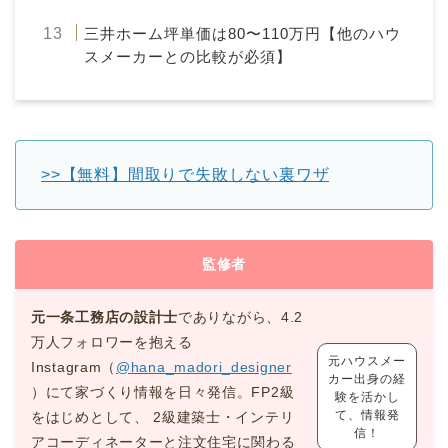
三井ホーム坪単価は80〜110万円【他のハウ
スメーカーとの比較が必須】
>>【無料】間取りで失敗しない裏ワザ
監修者
元一条工務店の設計士
でありながら、4.2
万人フォロワーを抱える
元ハウスメー
Instagram（
@hana_madori_designer
カー出身の経
）にて家づくり情報を日々発信。FP2級
験を活かし
て、情報発
をはじめとして、 2級建築士・インテリ
信！
アコーディネーターと注文住宅に関わる