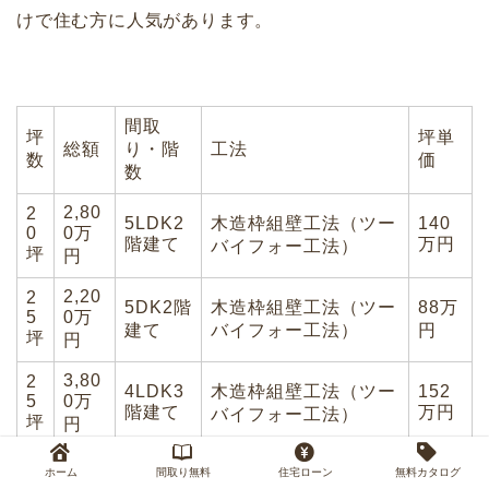
けで住む方に人気があります。
間取
坪
坪単
総額
り・階
工法
数
価
数
2,80
2
5LDK2
木造枠組壁工法（ツー
140
0
0万
階建て
万円
バイフォー工法）
坪
円
2,20
2
5DK2階
木造枠組壁工法（ツー
88万
5
0万
建て
バイフォー工法）
円
坪
円
3,80
2
4LDK3
木造枠組壁工法（ツー
152
5
0万
階建て
万円
バイフォー工法）
坪
円
3,50
120.
2
ホーム
間取り無料
住宅ローン
無料カタログ
５LDK3
木造枠組壁工法（ツー
9
0万
7万