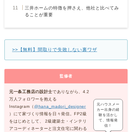
三井ホームの特徴を押さえ、他社と比べてみ
ることが重要
>>【無料】間取りで失敗しない裏ワザ
監修者
元一条工務店の設計士
でありながら、4.2
万人フォロワーを抱える
元ハウスメー
Instagram（
@hana_madori_designer
カー出身の経
）にて家づくり情報を日々発信。FP2級
験を活かし
て、情報発
をはじめとして、 2級建築士・インテリ
信！
アコーディネーターと注文住宅に関わる