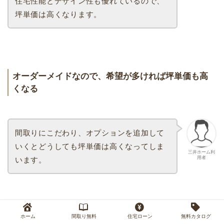
住宅性能とデザイン性も優れているので、
坪単価は高くなります。
オーダーメイドなので、希望が多ければ坪単価も高
くなる
間取りにこだわり、オプションを追加して
いくとどうしても坪単価は高くなってしま
三井ホーム利
用者
います。
寄せられた口コミでは、
坪単価80万円〜110万円
で住
ホーム
間取り無料
住宅ローン
無料カタログ