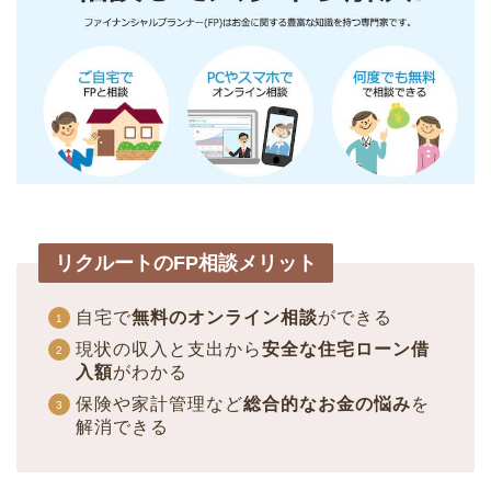
リクルートのFP相談メリット
自宅で
無料のオンライン相談
ができる
現状の収入と支出から
安全な住宅ローン借
入額
がわかる
保険や家計管理など
総合的なお金の悩み
を
解消できる