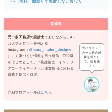
>>【無料】間取りで失敗しない裏ワザ
監修者
元一条工務店の設計士
でありながら、4.2
万人フォロワーを抱える
元ハウスメー
Instagram（
@hana_madori_designer
カー出身の経
）にて家づくり情報を日々発信。FP2級
験を活かし
て、情報発
をはじめとして、 2級建築士・インテリ
信！
アコーディネーターと注文住宅に関わる
資格を幅広く取得。
詳細プロフィールは
こちら
。