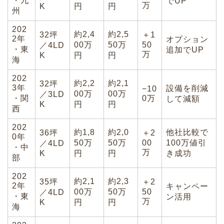
・九
でUP
万
K
円
円
州
202
約2,4
約2,5
32坪
＋1
2年
オプション
00万
50万
50
／4LD
・東
追加でUP
万
K
円
円
海
202
約2,2
約2,1
32坪
3年
設備を削減
−10
00万
00万
／3LD
・関
0万
して減額
K
円
円
西
202
約1,8
約2,0
他社比較で
36坪
＋2
0年
50万
50万
00
100万値引
／4LD
・中
万
K
円
円
き成功
部
202
約2,1
約2,3
35坪
＋2
2年
キャンペー
00万
50万
50
／4LD
・東
ン活用
万
K
円
円
海