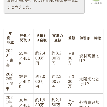
最終金額の差、および増減の要因を一覧に
ルム編集長
まとめました。
年
坪数／
見積も
実際の
度・
差額
値引き・特徴
間取り
り金額
金額
地域
202
約2,4
約3,2
55坪
＋8
3年
資材高騰で
00万
00万
00
／4LD
・東
UP
万
K
円
円
海
202
約2,0
約2,3
35坪
＋3
2年
太陽光など
00万
00万
00
／4LD
・関
でUP
万
K
円
円
東
202
約1,9
約2,1
38坪
＋1
1年
外構費追加
80万
50万
70
／4LD