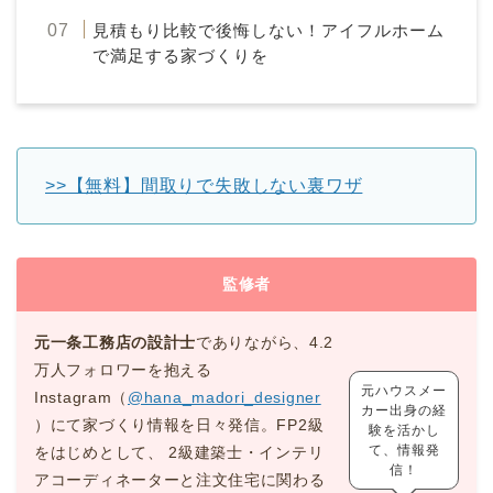
見積もり比較で後悔しない！アイフルホーム
で満足する家づくりを
>>【無料】間取りで失敗しない裏ワザ
監修者
元一条工務店の設計士
でありながら、4.2
万人フォロワーを抱える
元ハウスメー
Instagram（
@hana_madori_designer
カー出身の経
）にて家づくり情報を日々発信。FP2級
験を活かし
て、情報発
をはじめとして、 2級建築士・インテリ
信！
アコーディネーターと注文住宅に関わる