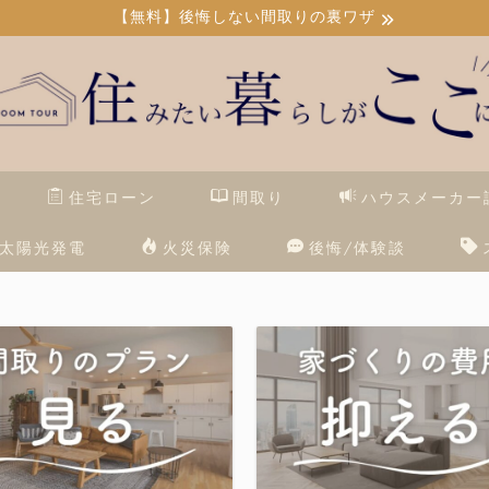
【無料】後悔しない間取りの裏ワザ
住宅ローン
間取り
ハウスメーカー
太陽光発電
火災保険
後悔/体験談