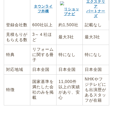
エクステリ
タウンライ
ア
リショッ
フ外構
パートナー
プナビ
ズ
登録会社数
600社以上
約1,500社
記載なし
見積もりが
3～４社ほ
最大3社
最大3社
もらえる数
ど
リフォーム
特典
に関する冊
特になし
特になし
子
対応地域
日本全国
日本全国
日本全国
NHKやフ
国家基準を
11,000件
ジテレビに
満たした会
以上の実績
特徴
も出演歴が
社のみを掲
があり、安
あるスタッ
載
心
フが在籍