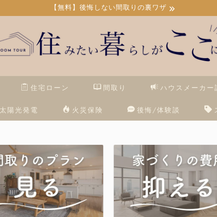
【無料】後悔しない間取りの裏ワザ
住宅ローン
間取り
ハウスメーカー
太陽光発電
火災保険
後悔/体験談