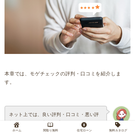
本章では、モゲチェックの評判・口コミを紹介しま
す。
ネット上では、良い評判・口コミ・悪い評
判・口コミの両方が見受けられたので、そ
ルム編集長
れぞれ詳細を見てみましょう。
ホーム
間取り無料
住宅ローン
無料カタログ