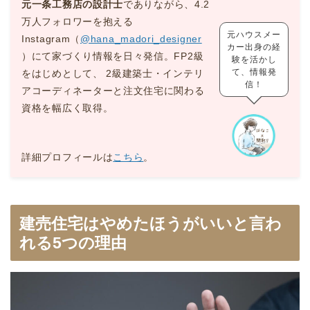
元一条工務店の設計士
でありながら、4.2
万人フォロワーを抱える
元ハウスメー
Instagram（
@hana_madori_designer
カー出身の経
）にて家づくり情報を日々発信。FP2級
験を活かし
て、情報発
をはじめとして、 2級建築士・インテリ
信！
アコーディネーターと注文住宅に関わる
資格を幅広く取得。
詳細プロフィールは
こちら
。
建売住宅はやめたほうがいいと言わ
れる5つの理由