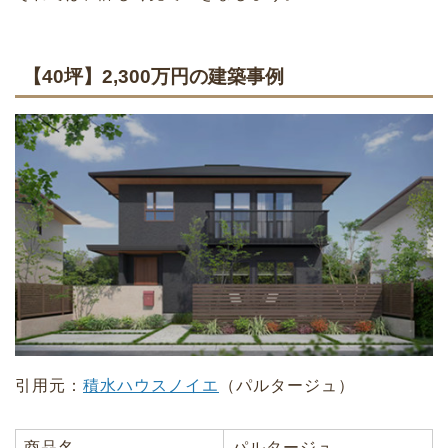
【40坪】2,300万円の建築事例
引用元：
積水ハウスノ
イ
エ
（パルタージュ）
商品名
パルタージュ