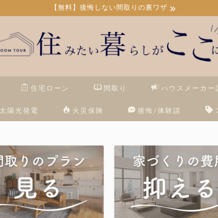
【無料】後悔しない間取りの裏ワザ
住宅ローン
間取り
ハウスメーカー
太陽光発電
火災保険
後悔/体験談