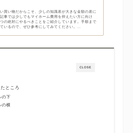
高い買い物だからこそ、少しの知識差が大きな金額の差に
本記事では少しでもマイホーム費用を抑えたい方に向け
１つの絶対にやるべきことをご紹介しています。手順まで
ているので、ぜひ参考にしてみてください。...
CLOSE
ったところ
ルの下
ルの横