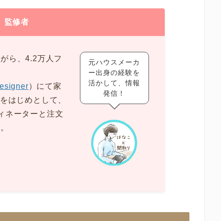
監修者
がら、4.2万人フ
元ハウスメーカ
ー出身の経験を
活かして、情報
esigner
）にて家
発信！
級をはじめとして、
ィネーターと注文
得。