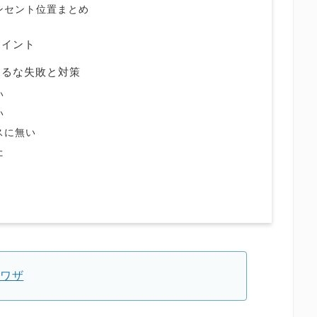
ンセント位置まとめ
ポイント
あるな失敗と対策
い
い
スに無い
た
め
裏ワザ