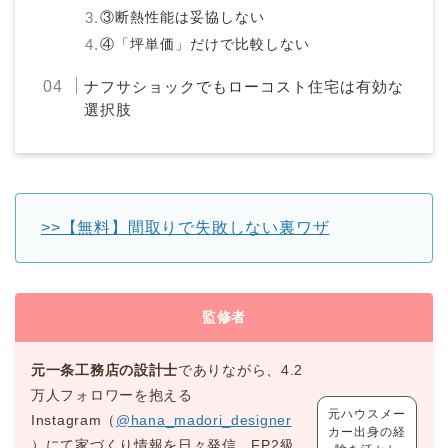
③断熱性能は妥協しない
④「坪単価」だけで比較しない
ナフサショックでもローコスト住宅は有効な
選択肢
>>【無料】間取りで失敗しない裏ワザ
監修者
元一条工務店の設計士
でありながら、4.2
万人フォロワーを抱える
元ハウスメー
Instagram（
@hana_madori_designer
カー出身の経
）にて家づくり情報を日々発信。FP2級