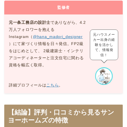
監修者
元一条工務店の設計士
でありながら、4.2
万人フォロワーを抱える
元ハウスメー
Instagram（
@hana_madori_designer
カー出身の経
）にて家づくり情報を日々発信。FP2級
験を活かし
て、情報発
をはじめとして、 2級建築士・インテリ
信！
アコーディネーターと注文住宅に関わる
資格を幅広く取得。
詳細プロフィールは
こちら
。
【結論】評判・口コミから見るサン
ヨーホームズの特徴