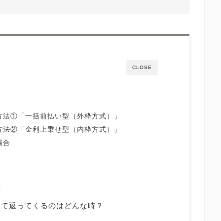
CLOSE
方法①「一括前払い型（外枠方式）」
方法②「金利上乗せ型（内枠方式）」
場合
法
して返ってくるのはどんな時？