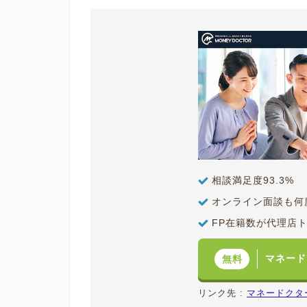
相談満足度93.3%
オンライン面談も何
FP在籍数が代理店
マネード
無料
リンク先 :
マネードクタ