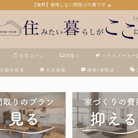
【無料】後悔しない間取りの裏ワザ
住宅ローン
間取り
ハウスメーカー
太陽光発電
火災保険
後悔/体験談