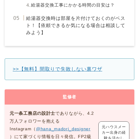
給湯器交換工事にかかる時間の目安は？
給湯器交換時は部屋を片付けておくのがベス
ト！【依頼できるか気になる場合は相談して
みよう】
>>【無料】間取りで失敗しない裏ワザ
監修者
元一条工務店の設計士
でありながら、4.2
万人フォロワーを抱える
元ハウスメー
Instagram（
@hana_madori_designer
カー出身の経
）にて家づくり情報を日々発信。FP2級
験を活かし