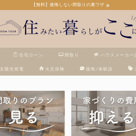
【無料】後悔しない間取りの裏ワザ
住宅ローン
間取り
ハウスメーカー
太陽光発電
火災保険
後悔/体験談