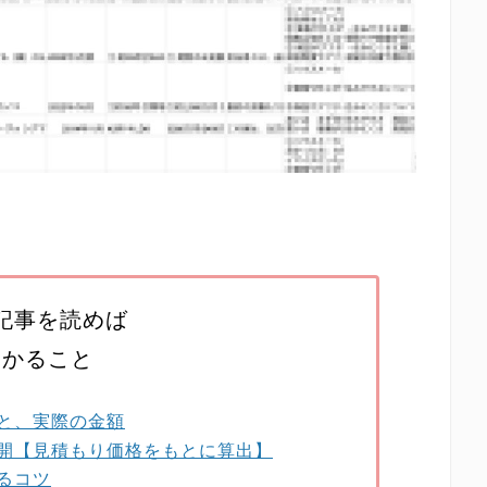
記事を読めば
わかること
と、実際の金額
開【見積もり価格をもとに算出】
るコツ