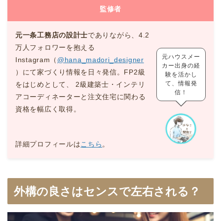
監修者
元一条工務店の設計士
でありながら、4.2
万人フォロワーを抱える
元ハウスメー
Instagram（
@hana_madori_designer
カー出身の経
）にて家づくり情報を日々発信。FP2級
験を活かし
て、情報発
をはじめとして、 2級建築士・インテリ
信！
アコーディネーターと注文住宅に関わる
資格を幅広く取得。
詳細プロフィールは
こちら
。
外構の良さはセンスで左右される？