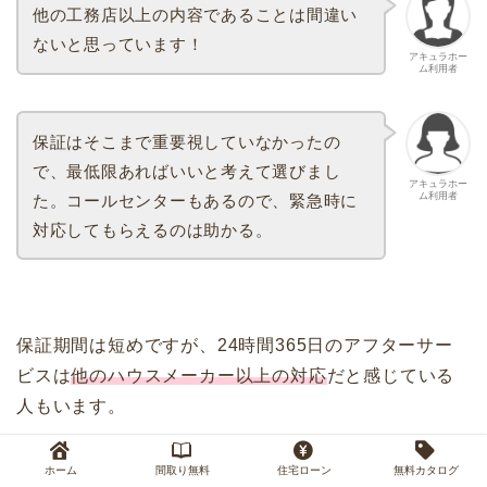
他の工務店以上の内容であることは間違い
ないと思っています！
アキュラホー
ム利用者
保証はそこまで重要視していなかったの
で、最低限あればいいと考えて選びまし
アキュラホー
ム利用者
た。コールセンターもあるので、緊急時に
対応してもらえるのは助かる。
保証期間は短めですが、24時間365日のアフターサー
ビスは
他のハウスメーカー以上の対応
だと感じている
人もいます。
価格も安い分、短い保証期間をどう捉えるかが鍵にな
ホーム
間取り無料
住宅ローン
無料カタログ