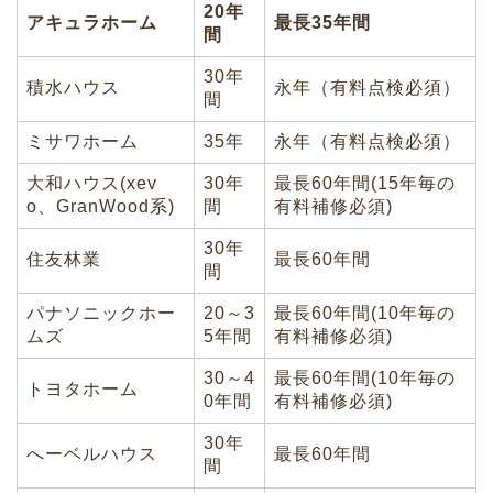
20年
アキュラホーム
最長35年間
間
30年
積水ハウス
永年（有料点検必須）
間
ミサワホーム
35年
永年（有料点検必須）
大和ハウス(xev
30年
最長60年間(15年毎の
o、GranWood系)
間
有料補修必須)
30年
住友林業
最長60年間
間
パナソニックホー
20～3
最長60年間(10年毎の
ムズ
5年間
有料補修必須)
30～4
最長60年間(10年毎の
トヨタホーム
0年間
有料補修必須)
30年
へーベルハウス
最長60年間
間