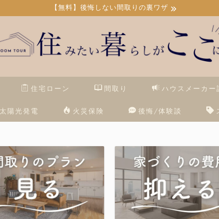
【無料】後悔しない間取りの裏ワザ
住宅ローン
間取り
ハウスメーカー
太陽光発電
火災保険
後悔/体験談