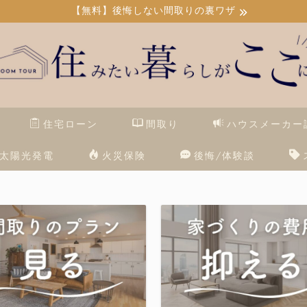
【無料】後悔しない間取りの裏ワザ
住宅ローン
間取り
ハウスメーカー
太陽光発電
火災保険
後悔/体験談