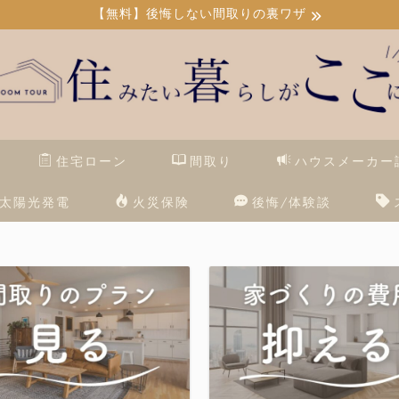
【無料】後悔しない間取りの裏ワザ
住宅ローン
間取り
ハウスメーカー
太陽光発電
火災保険
後悔/体験談