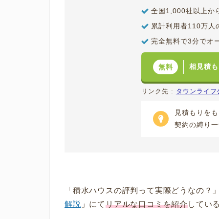
全国1,000社以上
累計利用者110万人
完全無料で3分でオ
相見積も
無料
リンク先 :
タウンライフ
見積もりをも
契約の縛り一
「積水ハウスの評判って実際どうなの？
解説
」にて
リアルな口コミを紹介
してい