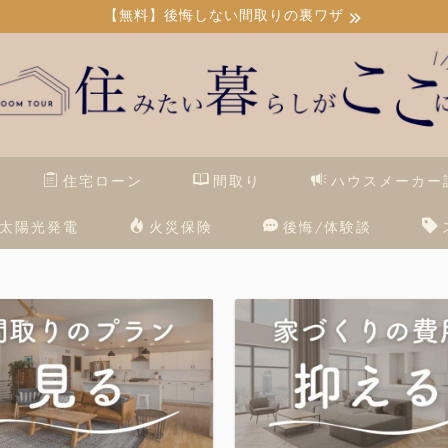
【無料】後悔しない間取りの裏ワザ
住宅ローン
間取り
ハウスメーカー
太陽光発電
火災保険
後悔/体験談