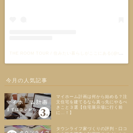
THE ROOM TOUR / 住みたい暮らしがここにある(@the_room_tour)がシェアした投稿
今月の人気記事
マイホーム計画は何から始める？注
文住宅を建てるなら真っ先にやるべ
きこと３選【住宅展示場に行く前
に…！】
タウンライフ家づくりの評判・口コ