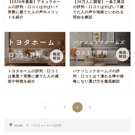
【2026年最新】アキュラホー
【30万人に調査】一条工務店
ムの評判・口コミはやばい？
の評判・口コミはやばい？建
実際に建てた人の声やメリッ
てた人の声や地獄といわれる
トを紹介
理由を解説
トヨタホームの評判・口コミ
パナソニックホームズの評
は最悪？実際に建てた人の感
判・口コミは？潰れる噂や後
想や特徴を紹介
悔しない選び方を徹底解説
...
1
3
4
5
HOME
ハウスメーカーの評判