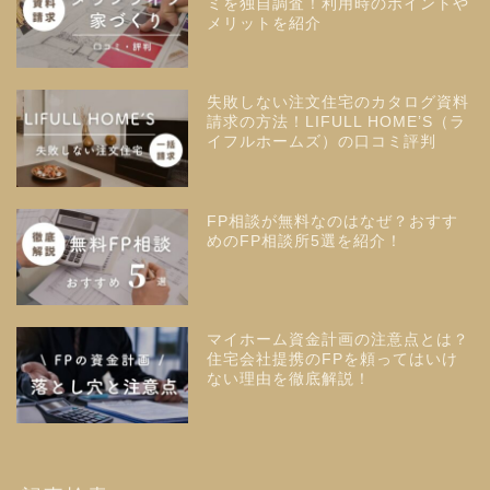
ミを独自調査！利用時のポイントや
メリットを紹介
失敗しない注文住宅のカタログ資料
請求の方法！LIFULL HOME’S（ラ
イフルホームズ）の口コミ評判
FP相談が無料なのはなぜ？おすす
めのFP相談所5選を紹介！
マイホーム資金計画の注意点とは？
住宅会社提携のFPを頼ってはいけ
ない理由を徹底解説！