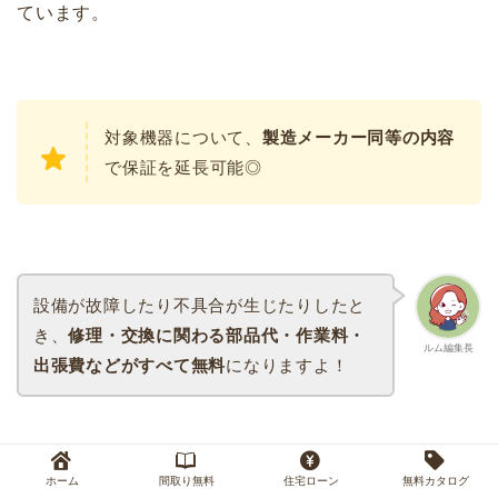
ています。
対象機器について、
製造メーカー同等の内容
で保証を延長可能◎
設備が故障したり不具合が生じたりしたと
き、
修理・交換に関わる部品代・作業料・
ルム編集長
出張費などがすべて無料
になりますよ！
主な対象機器と事例は、以下のとおり。
ホーム
間取り無料
住宅ローン
無料カタログ